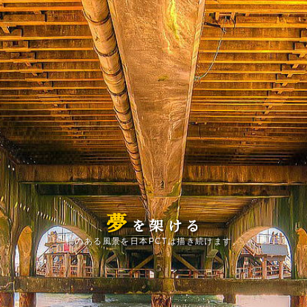
夢
を
架
け
る
橋のある風景を日本PCTは描き続けます。