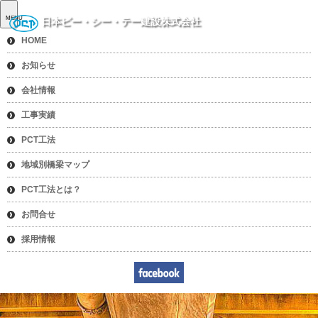
MENU
日本ピー・シー・テー建設株式会社
HOME
お知らせ
会社情報
工事実績
PCT工法
地域別橋梁マップ
PCT工法とは？
お問合せ
採用情報