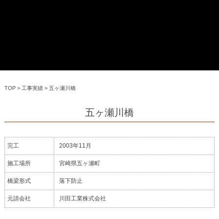
TOP
>
工事実績
>
五ヶ瀬川橋
五ヶ瀬川橋
完工
2003年11月
施工場所
宮崎県五ヶ瀬町
橋梁形式
落下防止
元請会社
川田工業株式会社