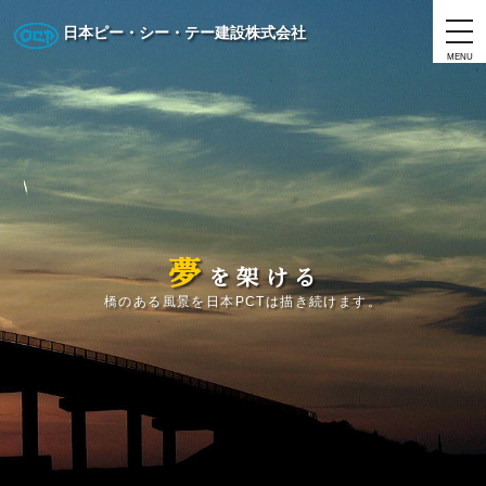
日本ピー・シー・テー建設株式会社
MENU
夢
を
架
け
る
橋のある風景を日本PCTは描き続けます。