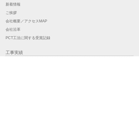
新着情報
ご挨拶
会社概要／アクセスMAP
会社沿革
PCT工法に関する受賞記録
工事実績
工事実績一覧
地域別実績
年度別
PCT工法
PCT工法とは？