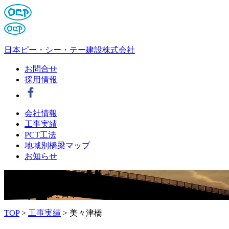
日本ピー・シー・テー建設株式会社
お問合せ
採用情報
会社情報
工事実績
PCT工法
地域別橋梁マップ
お知らせ
夢
を
架
け
る
橋のある風景を日本PCTは描き続けます。
TOP
>
工事実績
>
美々津橋