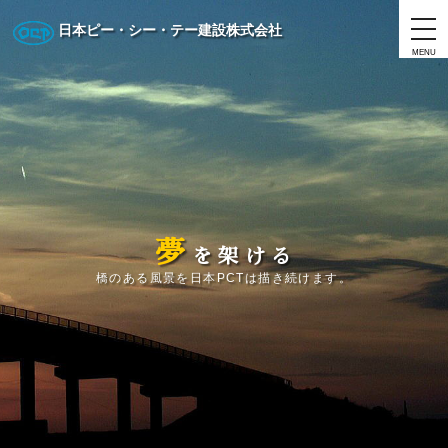
日本ピー・シー・テー建設株式会社
MENU
夢
を
架
け
る
橋のある風景を日本PCTは描き続けます。