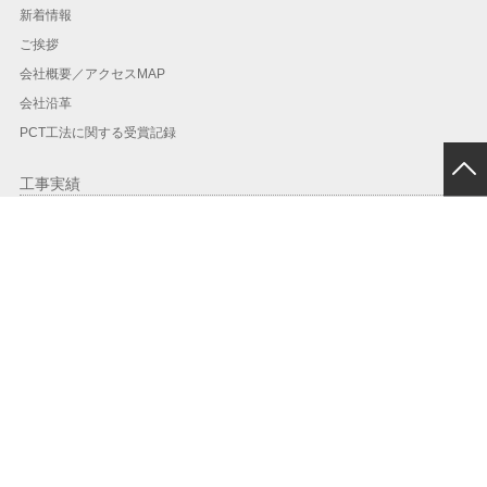
新着情報
ご挨拶
会社概要／アクセスMAP
会社沿革
PCT工法に関する受賞記録
工事実績
工事実績一覧
地域別実績
年度別
PCT工法
PCT工法とは？