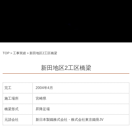
TOP
>
工事実績
>
新田地区2工区橋梁
新田地区2工区橋梁
完工
2004年4月
施工場所
宮崎県
橋梁形式
昇降足場
元請会社
新日本製鐵株式会社・株式会社東京鐵骨JV