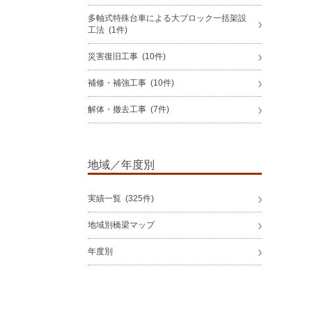
多軸式特殊台車による大ブロック一括架設
工法 (1件)
災害復旧工事 (10件)
補修・補強工事 (10件)
解体・撤去工事 (7件)
地域／年度別
実績一覧 (325件)
地域別橋梁マップ
年度別