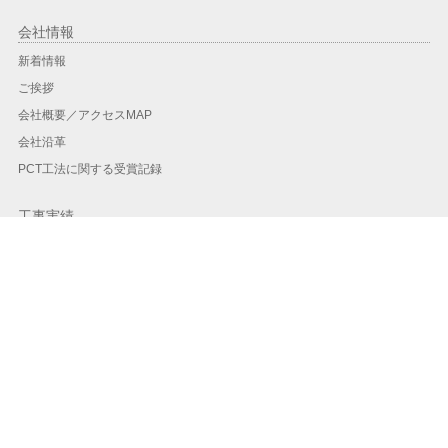
会社情報
新着情報
ご挨拶
会社概要／アクセスMAP
会社沿革
PCT工法に関する受賞記録
工事実績
工事実績一覧
地域別実績
年度別
PCT工法
PCT工法とは？