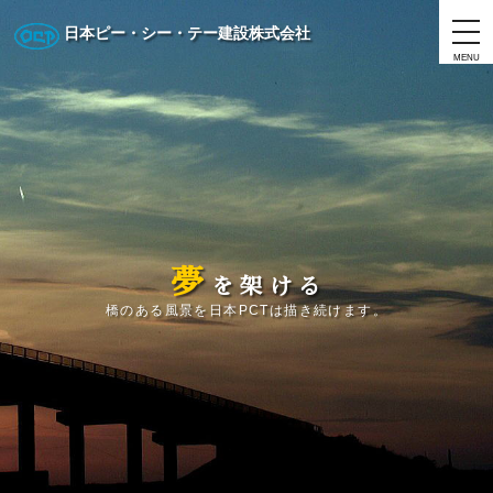
日本ピー・シー・テー建設株式会社
MENU
夢
を
架
け
る
橋のある風景を日本PCTは描き続けます。