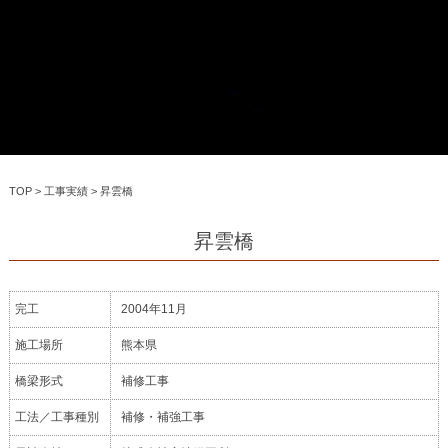
TOP
>
工事実績
>
昇雲橋
昇雲橋
完工
2004年11月
施工場所
熊本県
橋梁形式
補修工事
工法／工事種別
補修・補強工事