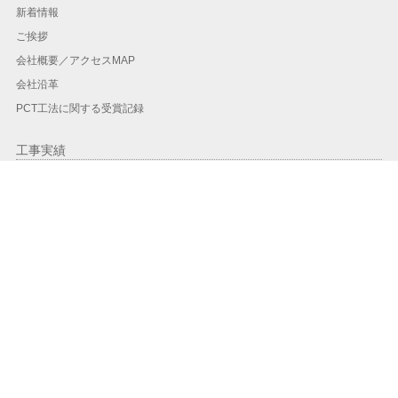
新着情報
ご挨拶
会社概要／アクセスMAP
会社沿革
PCT工法に関する受賞記録
工事実績
工事実績一覧
地域別実績
年度別
PCT工法
PCT工法とは？