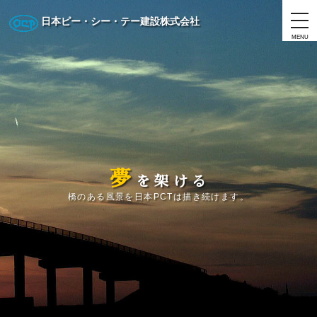
日本ピー・シー・テー建設株式会社
MENU
夢
を
架
け
る
橋のある風景を日本PCTは描き続けます。