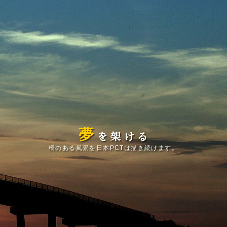
夢
を
架
け
る
橋のある風景を日本PCTは描き続けます。