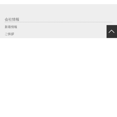
会社情報
新着情報
ご挨拶
会社概要／アクセスMAP
会社沿革
PCT工法に関する受賞記録
工事実績
工事実績一覧
地域別実績
年度別
PCT工法
PCT工法とは？