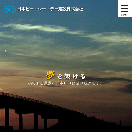
日本ピー・シー・テー建設株式会社
MENU
夢
を
架
け
る
橋のある風景を日本PCTは描き続けます。