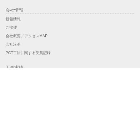
会社情報
新着情報
ご挨拶
会社概要／アクセスMAP
会社沿革
PCT工法に関する受賞記録
工事実績
工事実績一覧
地域別実績
年度別
PCT工法
PCT工法とは？