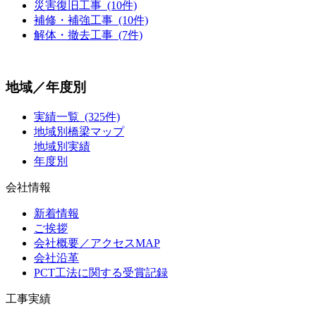
災害復旧工事 (10件)
補修・補強工事 (10件)
解体・撤去工事 (7件)
地域／年度別
実績一覧 (325件)
地域別橋梁マップ
地域別実績
年度別
会社情報
新着情報
ご挨拶
会社概要／アクセスMAP
会社沿革
PCT工法に関する受賞記録
工事実績