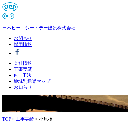
日本ピー・シー・テー建設株式会社
お問合せ
採用情報
会社情報
工事実績
PCT工法
地域別橋梁マップ
お知らせ
夢
を
架
け
る
橋のある風景を日本PCTは描き続けます。
TOP
>
工事実績
>
小原橋