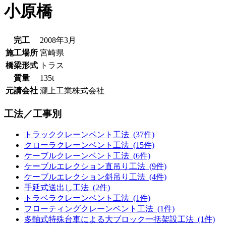
小原橋
完工
2008年3月
施工場所
宮崎県
橋梁形式
トラス
質量
135t
元請会社
瀧上工業株式会社
工法／工事別
トラッククレーンベント工法 (37件)
クローラクレーンベント工法 (15件)
ケーブルクレーンベント工法 (6件)
ケーブルエレクション直吊り工法 (9件)
ケーブルエレクション斜吊り工法 (4件)
手延式送出し工法 (2件)
トラベラクレーンベント工法 (1件)
フローティングクレーンベント工法 (1件)
多軸式特殊台車による大ブロック一括架設工法 (1件)