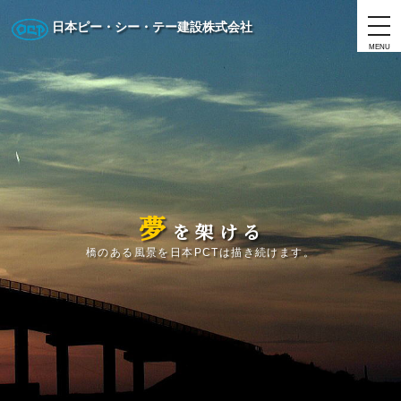
日本ピー・シー・テー建設株式会社
MENU
夢
を
架
け
る
橋のある風景を日本PCTは描き続けます。