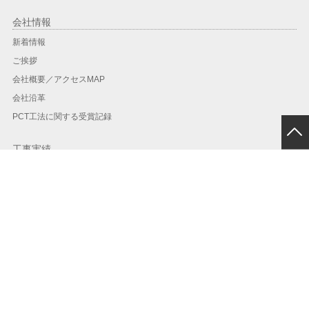
会社情報
新着情報
ご挨拶
会社概要／アクセスMAP
会社沿革
PCT工法に関する受賞記録
工事実績
工事実績一覧
地域別実績
年度別
PCT工法
PCT工法とは？