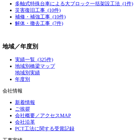
多軸式特殊台車による大ブロック一括架設工法 (1件)
災害復旧工事 (10件)
補修・補強工事 (10件)
解体・撤去工事 (7件)
地域／年度別
実績一覧 (325件)
地域別橋梁マップ
地域別実績
年度別
会社情報
新着情報
ご挨拶
会社概要／アクセスMAP
会社沿革
PCT工法に関する受賞記録