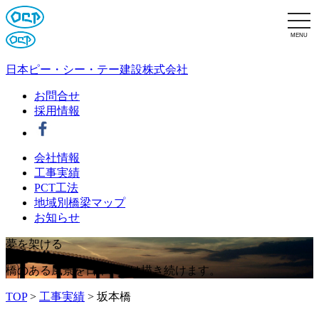
MENU
日本ピー・シー・テー建設株式会社
お問合せ
採用情報
会社情報
工事実績
PCT工法
地域別橋梁マップ
お知らせ
夢
を
架
け
る
橋のある風景を日本PCTは描き続けます。
TOP
>
工事実績
>
坂本橋