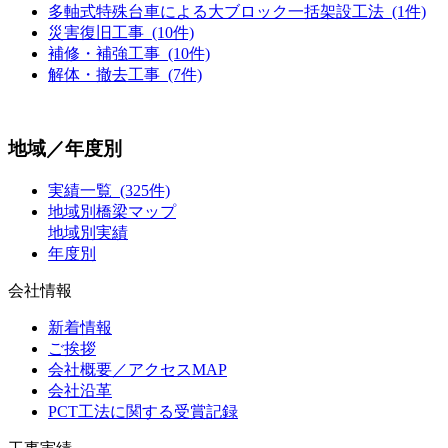
多軸式特殊台車による大ブロック一括架設工法 (1件)
災害復旧工事 (10件)
補修・補強工事 (10件)
解体・撤去工事 (7件)
地域／年度別
実績一覧 (325件)
地域別橋梁マップ
地域別実績
年度別
会社情報
新着情報
ご挨拶
会社概要／アクセスMAP
会社沿革
PCT工法に関する受賞記録