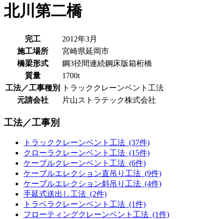
北川第二橋
完工
2012年3月
施工場所
宮崎県延岡市
橋梁形式
鋼3径間連続鋼床版箱桁橋
質量
1700t
工法／工事種別
トラッククレーンベント工法
元請会社
片山ストラテック株式会社
工法／工事別
トラッククレーンベント工法 (37件)
クローラクレーンベント工法 (15件)
ケーブルクレーンベント工法 (6件)
ケーブルエレクション直吊り工法 (9件)
ケーブルエレクション斜吊り工法 (4件)
手延式送出し工法 (2件)
トラベラクレーンベント工法 (1件)
フローティングクレーンベント工法 (1件)