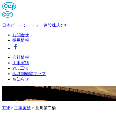
日本ピー・シー・テー建設株式会社
お問合せ
採用情報
会社情報
工事実績
PCT工法
地域別橋梁マップ
お知らせ
夢
を
架
け
る
橋のある風景を日本PCTは描き続けます。
TOP
>
工事実績
>
北川第二橋