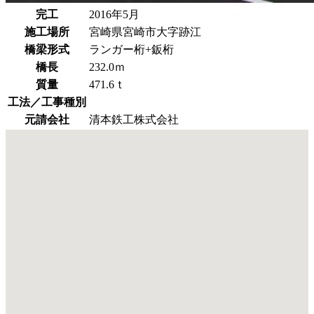
完工
2016年5月
施工場所
宮崎県宮崎市大字跡江
橋梁形式
ランガー桁+鈑桁
橋長
232.0ｍ
質量
471.6ｔ
工法／工事種別
元請会社
清本鉄工株式会社