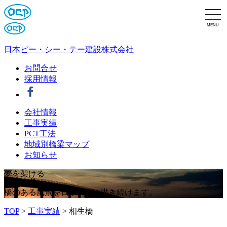
MENU
日本ピー・シー・テー建設株式会社
お問合せ
採用情報
会社情報
工事実績
PCT工法
地域別橋梁マップ
お知らせ
夢
を
架
け
る
橋のある風景を日本PCTは描き続けます。
TOP
>
工事実績
>
相生橋