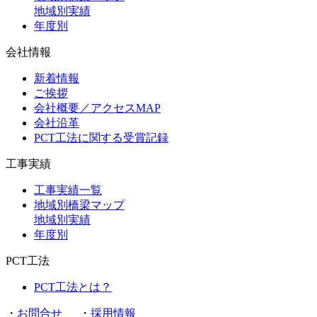
地域別実績
年度別
会社情報
新着情報
ご挨拶
会社概要／アクセスMAP
会社沿革
PCT工法に関する受賞記録
工事実績
工事実績一覧
地域別橋梁マップ
地域別実績
年度別
PCT工法
PCT工法とは？
・
お問合せ
・
採用情報