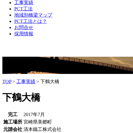
工事実績
PCT工法
地域別橋梁マップ
PCT工法とは？
お問合せ
採用情報
夢
を
架
け
る
橋のある風景を日本PCTは描き続けます。
TOP
>
工事実績
>
下鶴大橋
下鶴大橋
完工
2017年7月
施工場所
宮崎県美郷町
元請会社
清本鐵工株式会社