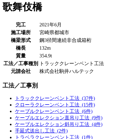
歌舞伎橋
完工
2021年6月
施工場所
宮崎県都城市
橋梁形式
鋼3径間連続非合成箱桁
橋長
132m
質量
354.9t
工法／工事種別
トラッククレーンベント工法
元請会社
株式会社駒井ハルテック
工法／工事別
トラッククレーンベント工法 (37件)
クローラクレーンベント工法 (15件)
ケーブルクレーンベント工法 (6件)
ケーブルエレクション直吊り工法 (9件)
ケーブルエレクション斜吊り工法 (4件)
手延式送出し工法 (2件)
トラベラクレーンベント工法 (1件)