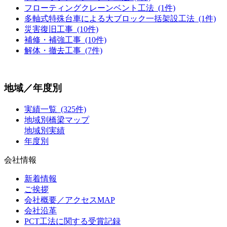
フローティングクレーンベント工法 (1件)
多軸式特殊台車による大ブロック一括架設工法 (1件)
災害復旧工事 (10件)
補修・補強工事 (10件)
解体・撤去工事 (7件)
地域／年度別
実績一覧 (325件)
地域別橋梁マップ
地域別実績
年度別
会社情報
新着情報
ご挨拶
会社概要／アクセスMAP
会社沿革
PCT工法に関する受賞記録