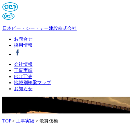
日本ピー・シー・テー建設株式会社
お問合せ
採用情報
会社情報
工事実績
PCT工法
地域別橋梁マップ
お知らせ
夢
を
架
け
る
橋のある風景を日本PCTは描き続けます。
TOP
>
工事実績
>
歌舞伎橋