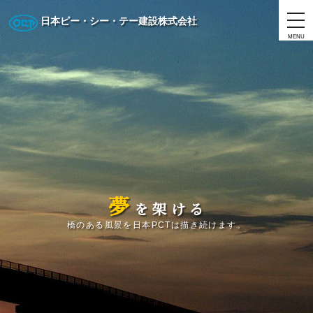
日本ピー・シー・テー建設株式会社
MENU
夢
を
架
け
る
橋のある風景を日本PCTは描き続けます。