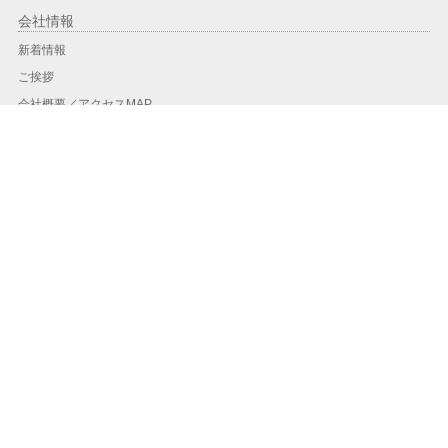
会社情報
新着情報
ご挨拶
会社概要／アクセスMAP
会社沿革
PCT工法に関する受賞記録
工事実績
工事実績一覧
地域別実績
年度別
PCT工法
PCT工法とは？