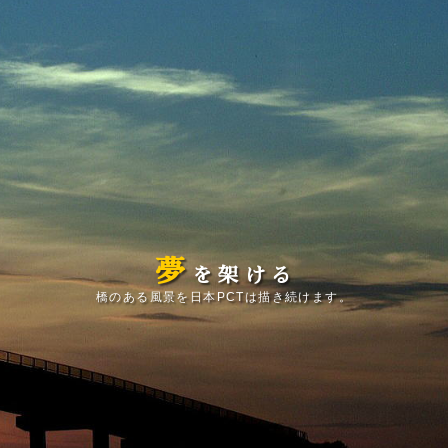
夢
を
架
け
る
橋のある風景を日本PCTは描き続けます。