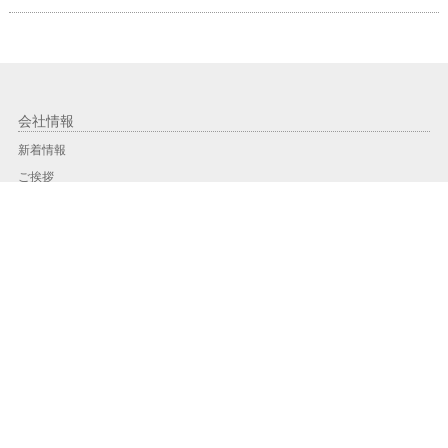
会社情報
新着情報
ご挨拶
会社概要／アクセスMAP
会社沿革
PCT工法に関する受賞記録
工事実績
工事実績一覧
地域別実績
年度別
PCT工法