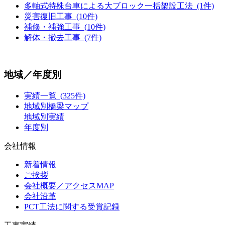
多軸式特殊台車による大ブロック一括架設工法 (1件)
災害復旧工事 (10件)
補修・補強工事 (10件)
解体・撤去工事 (7件)
地域／年度別
実績一覧 (325件)
地域別橋梁マップ
地域別実績
年度別
会社情報
新着情報
ご挨拶
会社概要／アクセスMAP
会社沿革
PCT工法に関する受賞記録