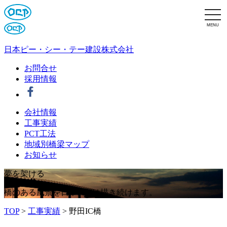
MENU
日本ピー・シー・テー建設株式会社
お問合せ
採用情報
会社情報
工事実績
PCT工法
地域別橋梁マップ
お知らせ
夢
を
架
け
る
橋のある風景を日本PCTは描き続けます。
TOP
>
工事実績
>
野田IC橋