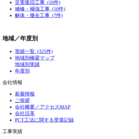
災害復旧工事 (10件)
補修・補強工事 (10件)
解体・撤去工事 (7件)
地域／年度別
実績一覧 (325件)
地域別橋梁マップ
地域別実績
年度別
会社情報
新着情報
ご挨拶
会社概要／アクセスMAP
会社沿革
PCT工法に関する受賞記録
工事実績