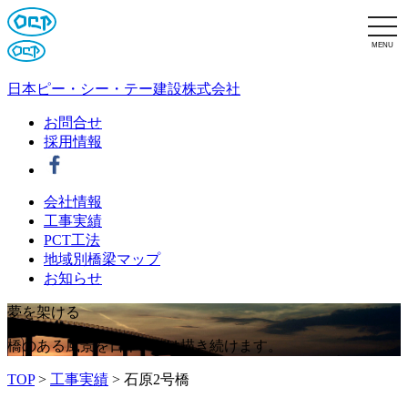
MENU
日本ピー・シー・テー建設株式会社
お問合せ
採用情報
会社情報
工事実績
PCT工法
地域別橋梁マップ
お知らせ
夢
を
架
け
る
橋のある風景を日本PCTは描き続けます。
TOP
>
工事実績
>
石原2号橋