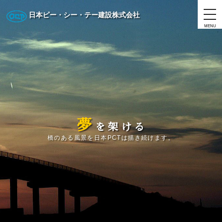
日本ピー・シー・テー建設株式会社
MENU
夢
を
架
け
る
橋のある風景を日本PCTは描き続けます。