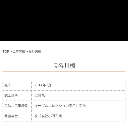
TOP
>
工事実績
>
長谷川橋
長谷川橋
完工
2014年7月
施工場所
宮崎県
工法／工事種別
ケーブルエレクション直吊り工法
元請会社
株式会社小田工業