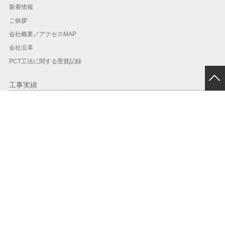
新着情報
ご挨拶
会社概要／アクセスMAP
会社沿革
PCT工法に関する受賞記録
工事実績
工事実績一覧
地域別実績
年度別
PCT工法
PCT工法とは？