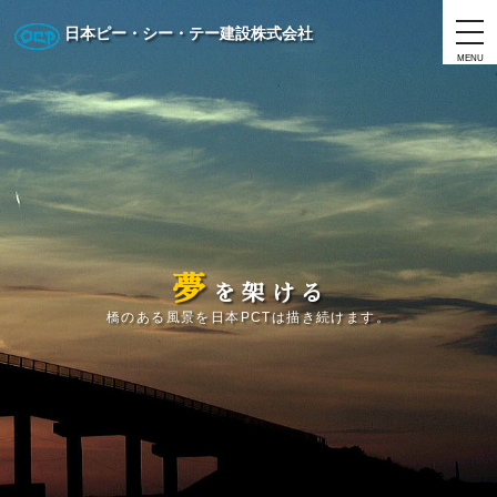
日本ピー・シー・テー建設株式会社
MENU
夢
を
架
け
る
橋のある風景を日本PCTは描き続けます。