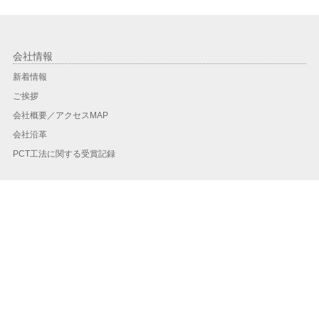
会社情報
新着情報
ご挨拶
会社概要／アクセスMAP
会社沿革
PCT工法に関する受賞記録
工事実績
工事実績一覧
地域別実績
年度別
PCT工法
PCT工法とは？