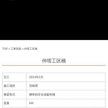
TOP
>
工事実績
>
仲塔工区橋
仲塔工区橋
完工
2014年2月
施工場所
宮崎県
橋梁形式
鋼単純非合成鈑桁橋
質量
64t