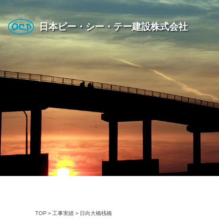
日本ピー・シー・テー建設株式会社
TOP
>
工事実績
>
日向大橋桟橋