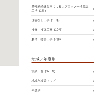
多軸式特殊台車による大ブロック一括架設
工法 (1件)
災害復旧工事 (10件)
補修・補強工事 (10件)
解体・撤去工事 (7件)
地域／年度別
実績一覧 (325件)
地域別橋梁マップ
年度別