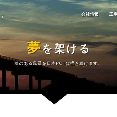
会社情報
工
夢
を
架
け
る
橋のある風景を日本PCTは描き続けます。