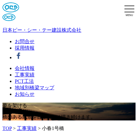
MENU
日本ピー・シー・テー建設株式会社
お問合せ
採用情報
会社情報
工事実績
PCT工法
地域別橋梁マップ
お知らせ
夢
を
架
け
る
橋のある風景を日本PCTは描き続けます。
TOP
>
工事実績
>
小春1号橋