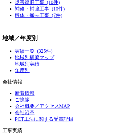
災害復旧工事 (10件)
補修・補強工事 (10件)
解体・撤去工事 (7件)
地域／年度別
実績一覧 (325件)
地域別橋梁マップ
地域別実績
年度別
会社情報
新着情報
ご挨拶
会社概要／アクセスMAP
会社沿革
PCT工法に関する受賞記録
工事実績