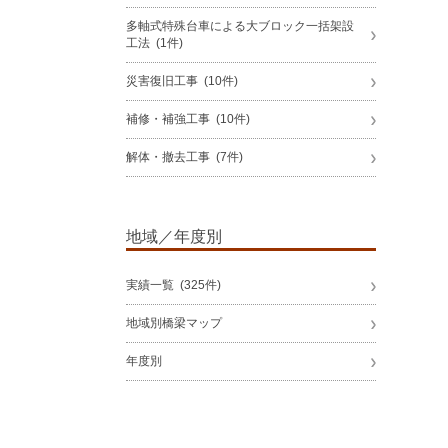
多軸式特殊台車による大ブロック一括架設
工法 (1件)
災害復旧工事 (10件)
補修・補強工事 (10件)
解体・撤去工事 (7件)
地域／年度別
実績一覧 (325件)
地域別橋梁マップ
年度別