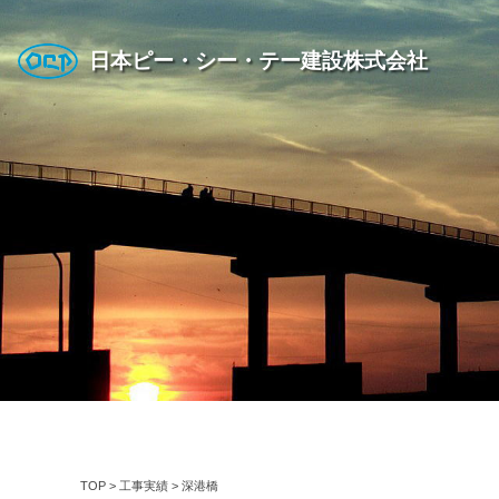
日本ピー・シー・テー建設株式会社
TOP
>
工事実績
>
深港橋