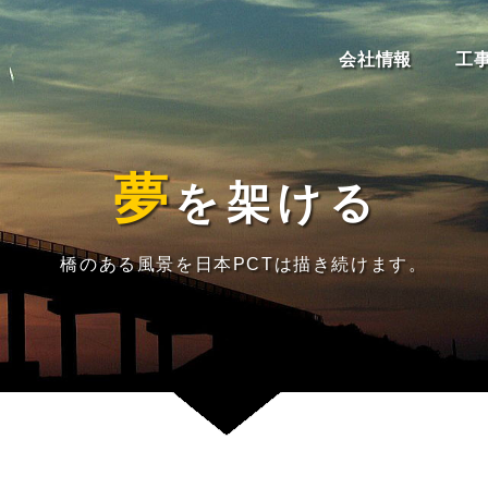
会社情報
工
夢
を
架
け
る
橋のある風景を日本PCTは描き続けます。