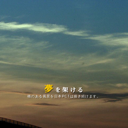
夢
を
架
け
る
橋のある風景を日本PCTは描き続けます。