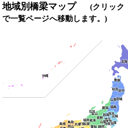
地域別橋梁マップ
(クリック
で一覧ページへ移動します。)